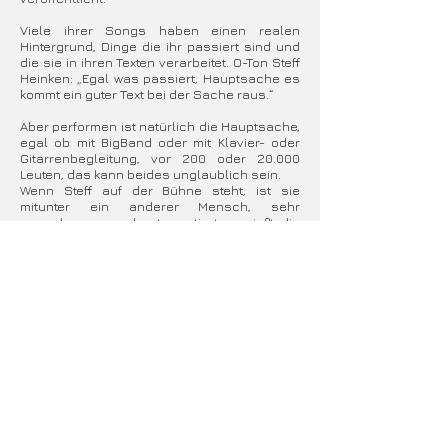
Viele ihrer Songs haben einen realen
Hintergrund, Dinge die ihr passiert sind und
die sie in ihren Texten verarbeitet. O-Ton Steff
Heinken: „Egal was passiert, Hauptsache es
kommt ein guter Text bei der Sache raus.“
Aber performen ist natürlich die Hauptsache,
egal ob mit BigBand oder mit Klavier- oder
Gitarrenbegleitung, vor 200 oder 20.000
Leuten, das kann beides unglaublich sein.
Wenn Steff auf der Bühne steht, ist sie
mitunter ein anderer Mensch, sehr
ausgelassen und extrovertiert, genießt die
Energie, die man vom Publikum
zurückbekommt wenn man sie begeistert,
und das Singen voller Power, hin und wieder
fühlt sie sich dann, als wäre sie einfach nur
noch Musik und Ton.
Steff Heinken wurde bereits einige Male vom
Deutschen Rock & Popmusikerverband als
„Beste Funk & Soul Sängerin 2008/09/10/13“
ausgezeichnet.
Zur Zeit arbeitet sie an einem neuen,
eigenen, deutschsprachigen Programm,
auch eine CD soll folgen.