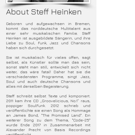
About Steff Heinken
Geboren und aufgewachsen in Bremen,
kommt das norddeutsche Multitalent aus
einer sehr musikalischen Familie. Steff
Heinken ist ausgebildete Sängerin, und ihre
Liebe zu Soul, Funk, Jazz und Chansons
haben sich durchgesetzt.
Sie ist musikalisch für vieles offen, sagt
selbst, als Künstler sollte man das sein,
sonst steht man still, entwickelt sich nicht
weiter, das wäre fatal! Daher hat sie die
verschiedensten Programme, singt Jazz,
Soul und auch deutsche Chansons und
alles mit derselben Begeisterung.
Steff schreibt selbst Texte und komponiert.
2011 kam ihre CD „Groovelicious, No.1“ raus,
poppiger SoulFunk. 2012 schrieb und
veröffentlichte sie einen Song als Hommage
an James Bond, "The Promised Land". Ein
weiterer Song zu dem Thema, "Code-25"
wurde Ende 2017 in Zusammenarbeit mit
Alexander Precht von Basis Recordings
veröffentlicht.