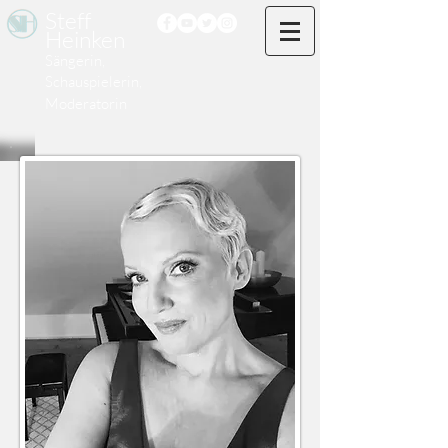
Steff
Heinken
Sängerin,
Schauspielerin,
Moderatorin